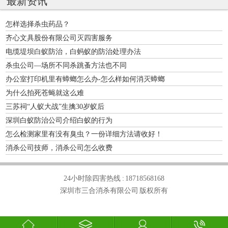
最新资讯
怎样选择杀虫药品？
齐心文具股份有限公司灭四害服务
电缆堤坝白蚁防治，白蚂蚁的防治处理办法
杀虫公司—场所不同杀跳蚤方法也不同
办公室打印机里有蟑螂怎么办-怎么样如何消灭蟑螂
为什么拍死苍蝇就这么难
三苏祠“人蚁大战”生擒30岁蚁后
深圳白蚁防治公司介绍白蚁的行为
怎么检测家里有没有臭虫？一份详细方法请收好！
消杀公司技师，消杀公司怎么收费
24小时除四害热线 :
18718568168
深圳市三合消杀有限公司 版权所有