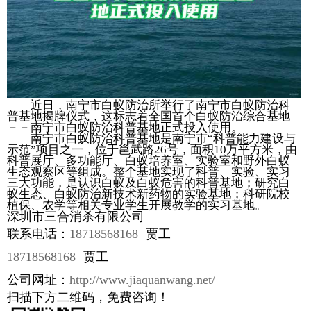
近日，南宁市白蚁防治所举行了南宁市白蚁防治科
普基地揭牌仪式，这标志着全国首个白蚁防治综合基地
－－南宁市白蚁防治科普基地正式投入使用。
南宁市白蚁防治科普基地是南宁市“科普能力建设与
示范”项目之一，位于邕武路26号，面积10万平方米，由
科普展厅、多功能厅、白蚁培养室、实验室和野外白蚁
生态观察区等组成。整个基地实现了科普、实验、实习
三大功能，是认识白蚁及白蚁危害的科普基地；研究白
蚁生态、白蚁防治新技术新药物的实验基地；科研院校
植保、农学等相关专业学生开展教学的实习基地。
深圳市三合消杀有限公司
联系电话：
18718568168
贾工
18718568168
贾工
公司网址：
http://www.jiaquanwang.net/
扫描下方二维码，免费咨询！