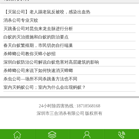
【灭鼠公司】老人踢老鼠反被咬，感染出血热
消杀公司专业灭蚊
灭跳蚤公司对昆虫来龙去脉进行分析
白蚁的灭治措施和白蚁的防治要点
春天白蚁繁殖期，市民切勿自行端巢
杀蟑螂公司教你灭蟑小妙招
深圳白蚁防治公司解说白蚁危害对高层建筑的影响
杀蟑螂公司来说下如何快速消灭蟑螂
杀虫公司—场所不同杀跳蚤方法也不同
室内灭蚂蚁公司；室内为什么会出现蚂蚁？
24小时除四害热线 :
18718568168
深圳市三合消杀有限公司 版权所有