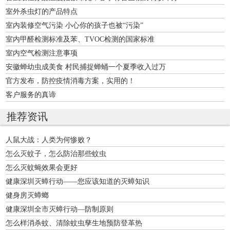
室外杀虫灯的产品特点
室内装修空气污染 小心你的孩子也被“污染”
室内甲醛检测标准及苯、TVOC检测的国家标准
室内空气检测注意事项
安徽蝉幼虫成美食 村民捕捉蝉蛹一个夏季收入过万
官方发布，防控疫情消毒方案，实用的！
客户服务的真谛
推荐资讯
人鼠大战：人类为何惨败？
怎么灭蚊子，怎么防治那些蚊虫
怎么灭蚊蝇效果会更好
健康深圳灭蟑行动——您应该知道的灭蟑知识
健身房灭蟑螂
健康深圳全市灭蟑行动—防制原则
怎么样消杀蚊、清除蚊虫孳生地预防登革热