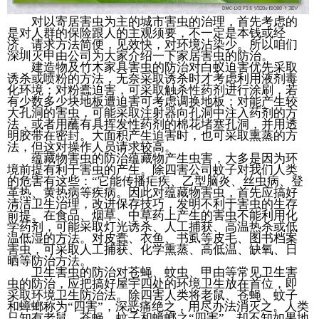
对以寄居害虫为主的城市害虫的治理，首先考虑的
是对人群的保险跟人的主观须要，不一定是本钱或经
济。请求方法简便，见效快，对环境沾染少。所以咱们
深圳灭甲由公司为大家介绍一下家居害虫的防治。
建造物及竹木家具害虫的防治对白蚁迫害优先采取
诱杀或喷粉的方法，无奈采取诱杀时才考虑利用液剂毒
化环境；对粉蠹迫害，可采取触杀性药剂进行涂刷，若
有少数多少块地板遭迫害可考虑调换地板；对能产生较
大孔洞的害虫，可能采取注射器向孔洞中注入药剂的方
法，或者用蘸有具挥发性药剂的棉花堵塞孔洞，并用透
明胶带在密封。大面积产生迫害时，也可采取熏蒸的方
法，但这对操作人员请求较高。
蕴藏物害虫的防治蕴藏物产生虫害，大多是因为环
境前提有利于害虫的产生。除四害公司蚊子对我们人类
的危害有这些：“它能传播疟疾、乙型脑炎、丝虫病、登
革热、黄热病等疾病。因此对蕴藏物害虫，首先应搞好
清洁卫生治理，改进保存技巧，发明不利于害虫的生存
前提。在食品、烟草、中草药上产生的害虫不能利用化
学药剂，可能采取灯光诱杀、人工捕获、高温热杀或低
温低湿的方法。对皮蠹、衣鱼、书虱等皮毛、图书档案
害虫，可采取人工捕获、化学熏蒸、高低温、缺氧、日
晒等防治方法。
卫生害虫的防治对苍蝇、蚊虫、甲由等常见卫生害
虫的防治，应把搞好屋宇四处的环境卫生放在首位，即
采取环境卫生防治法。除四害人类将老鼠、苍蝇、蚊子
和蟑螂称为“四害”，深恶痛绝之，用尽办法消灭之。人类
只知有老鼠、苍蝇、蚊子和蟑螂之“四害”，却不知如果地