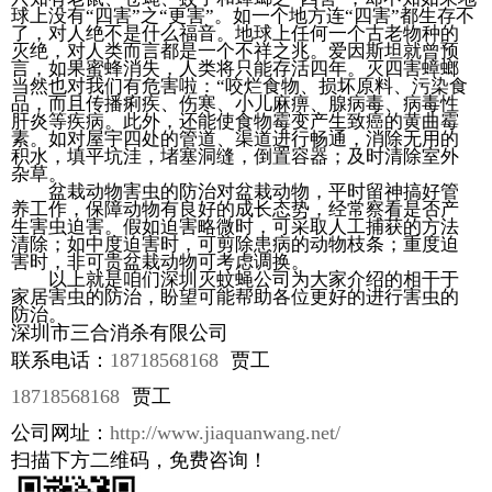
球上没有“四害”之“更害”。如一个地方连“四害”都生存不
了，对人绝不是什么福音。地球上任何一个古老物种的
灭绝，对人类而言都是一个不祥之兆。爱因斯坦就曾预
言，如果蜜蜂消失，人类将只能存活四年。灭四害蟑螂
当然也对我们有危害啦：“咬烂食物、损坏原料、污染食
品，而且传播痢疾、伤寒、小儿麻痹、腺病毒、病毒性
肝炎等疾病。此外，还能使食物霉变产生致癌的黄曲霉
素。如对屋宇四处的管道、渠道进行畅通，消除无用的
积水，填平坑洼，堵塞洞缝，倒置容器；及时清除室外
杂草。
盆栽动物害虫的防治对盆栽动物，平时留神搞好管
养工作，保障动物有良好的成长态势，经常察看是否产
生害虫迫害。假如迫害略微时，可采取人工捕获的方法
清除；如中度迫害时，可剪除患病的动物枝条；重度迫
害时，非可贵盆栽动物可考虑调换。
以上就是咱们深圳灭蚊蝇公司为大家介绍的相干于
家居害虫的防治，盼望可能帮助各位更好的进行害虫的
防治。
深圳市三合消杀有限公司
联系电话：
18718568168
贾工
18718568168
贾工
公司网址：
http://www.jiaquanwang.net/
扫描下方二维码，免费咨询！