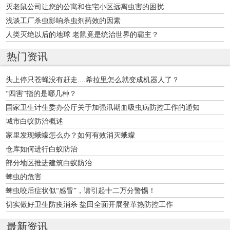
灭老鼠公司让您的公寓和住宅小区远离虫害的困扰
浅谈工厂杀虫影响杀虫剂药效的因素
人类灭绝以后的地球 老鼠竟是统治世界的霸主？
热门资讯
头上停只苍蝇没有赶走....希拉里怎么就变成机器人了？
“四害”指的是哪几种？
国家卫生计生委办公厅关于加强汛期血吸虫病防控工作的通知
城市白蚁防治概述
家里发现蛾蠓怎么办？如何有效消灭蛾蠓
仓库如何进行白蚁防治
部分地区推进建筑白蚁防治
蜱虫的危害
蜱虫咬后症状似“感冒”，请引起十二万分警惕！
切实做好卫生防疫消杀 盐田全面开展登革热防控工作
最新资讯