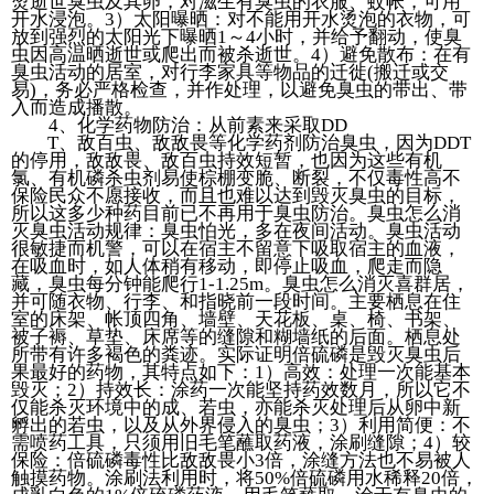
烫逝世臭虫及其卵，对滋生有臭虫的衣服、蚊帐，可用
开水浸泡。3）太阳曝晒：对不能用开水烫泡的衣物，可
放到强烈的太阳光下曝晒1～4小时，并给予翻动，使臭
虫因高温晒逝世或爬出而被杀逝世。4）避免散布：在有
臭虫活动的居室，对行李家具等物品的迁徙(搬迁或交
易)，务必严格检查，并作处理，以避免臭虫的带出、带
入而造成播散。
4、化学药物防治：从前素来采取DD
T、敌百虫、敌敌畏等化学药剂防治臭虫，因为DDT
的停用，敌敌畏、敌百虫持效短暂，也因为这些有机
氯、有机磷杀虫剂易使棕棚变脆、断裂，不仅毒性高不
保险民众不愿接收，而且也难以达到毁灭臭虫的目标，
所以这多少种药目前已不再用于臭虫防治。臭虫怎么消
灭臭虫活动规律：臭虫怕光，多在夜间活动。臭虫活动
很敏捷而机警，可以在宿主不留意下吸取宿主的血液，
在吸血时，如人体稍有移动，即停止吸血，爬走而隐
藏，臭虫每分钟能爬行1-1.25m。臭虫怎么消灭喜群居，
并可随衣物、行李、和指晓前一段时间。主要栖息在住
室的床架、帐顶四角、墙壁、天花板、桌、椅、书架、
被子褥、草垫、床席等的缝隙和糊墙纸的后面。栖息处
所带有许多褐色的粪迹。实际证明倍硫磷是毁灭臭虫后
果最好的药物，其特点如下：1）高效：处理一次能基本
毁灭；2）持效长：涂药一次能坚持药效数月，所以它不
仅能杀灭环境中的成、若虫，亦能杀灭处理后从卵中新
孵出的若虫，以及从外界侵入的臭虫；3）利用简便：不
需喷药工具，只须用旧毛笔蘸取药液，涂刷缝隙；4）较
保险：倍硫磷毒性比敌敌畏小3倍，涂缝方法也不易被人
触摸药物。涂刷法利用时，将50%倍硫磷用水稀释20倍，