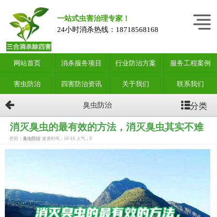
一站式虫害治理专家！
24小时消杀热线：
18718568168
网站首页
消杀服务项目
行业防治方案
服务工程案例
害虫防治
四害防治资讯
关于我们
联系我们
分类
臭虫防治
消灭臭虫的最有效的方法，消灭臭虫其实不难
栏目：
臭虫防治
发表时间：10-16
人气：
0