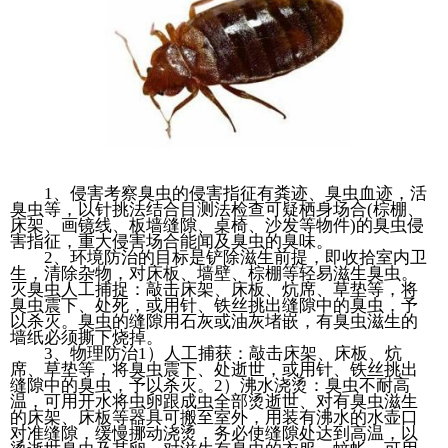
1、侵害考察臭虫的侵害指征有粪迹、臭虫血迹，活
臭虫等，以针挑法结合目测法检查可疑栖身场合(棕棚、
床架、画镜线、板墙缝隙、桌椅、沙发等物件)的臭虫侵
害指征，重大侵害场合能闻及臭虫的臭味。
2、环境防治的目标是铲除滋生前提，即收拾室内卫
生，清除杂物，对床板、墙壁、棕棚等轻易滋生臭虫。
灭臭虫人工捕捉：敲击床架、床板、炕席、草垫等，将
臭虫震下、处死，或用针、铁丝挑出缝隙中的臭虫，予
以杀灭。臭虫的缝隙用石灰或油灰堵嵌，有臭虫滋生的
墙纸必须撕下烧掉。
3、物理防治1）人工捕获：敲击床架、床板、炕
席、草垫等，将臭虫震下、处逝世，或用针、铁丝挑出
缝隙中的臭虫，予以杀灭。2）沸水浇烫：臭虫不耐高
温，可用开水将虫卵跟成虫全部烫逝世、对有臭虫滋生
的床架、床板等器具可搬至室外，用装有沸水的水壶口
对准缝隙，缓慢挪动浇烫，务必使缝隙处达到高温，以