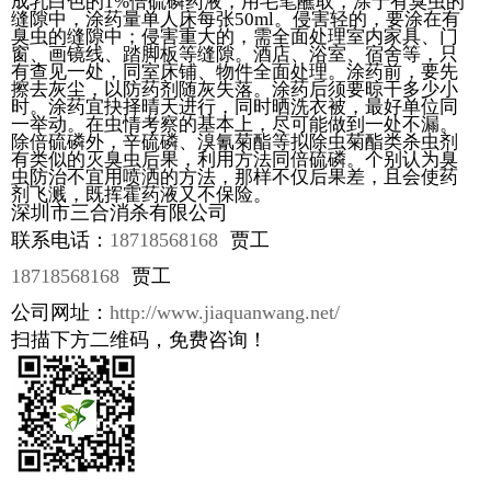
成乳白色的1%倍硫磷药液，用毛笔蘸取，涂于有臭虫的
缝隙中，涂药量单人床每张50ml。侵害轻的，要涂在有
臭虫的缝隙中；侵害重大的，需全面处理室内家具、门
窗、画镜线、踏脚板等缝隙。酒店、浴室、宿舍等，只
有查见一处，同室床铺、物件全面处理。涂药前，要先
擦去灰尘，以防药剂随灰失落。涂药后须要晾干多少小
时。涂药宜抉择晴天进行，同时晒洗衣被，最好单位同
一举动。在虫情考察的基本上，尽可能做到一处不漏。
除倍硫磷外，辛硫磷、溴氰菊酯等拟除虫菊酯类杀虫剂
有类似的灭臭虫后果，利用方法同倍硫磷。个别认为臭
虫防治不宜用喷洒的方法，那样不仅后果差，且会使药
剂飞溅，既挥霍药液又不保险。
深圳市三合消杀有限公司
联系电话：
18718568168
贾工
18718568168
贾工
公司网址：
http://www.jiaquanwang.net/
扫描下方二维码，免费咨询！