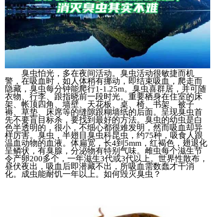
臭虫怕光，多在夜间活动。臭虫活动很敏捷而机
警，在吸血时，如人体稍有挪动，即结束吸血，爬走而
隐藏，臭虫每分钟能爬行1-1.25m。臭虫喜群居，并可随
衣物、行李、跟指晓前一段时光。重要栖身在住室的床
架、帐顶四角、墙壁、天花板、桌、椅、书架、被子
褥、草垫、床席等的缝隙跟糊墙纸的后面。呈现臭虫首
先不要盲目标杀，要找到最好的方法。臭虫的幼虫是白
色半透明的，很小，不细心都很难发明，然而吸血却异
样厉害。臭虫，半翅目臭虫科昆虫，约75种，吸食人跟
温血动物的血液。体扁宽，长4到5mm，红褐色，翅退化
呈鳞状，有臭腺，分泌物有特别气味。雌虫每个滋生节
令产卵200多个，一年滋生3代或3代以上。世界性散布，
昼伏夜出，吸血后即潜藏不出，所吸血需数蠢才干消
化。成虫能耐饥一年以上。如何毁灭臭虫？