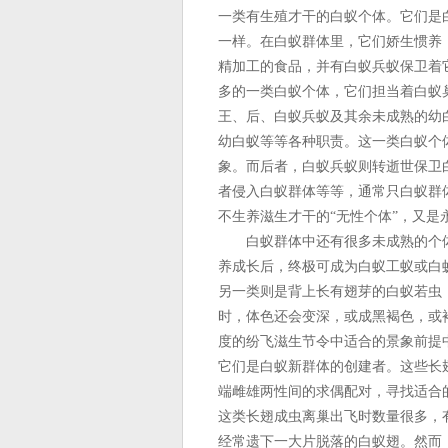
一类有生殖才干的白蚁个体。它们是
一样。在白蚁群体里，它们娇生惯养
精加工的食品，并有白蚁兵蚁保卫着
多的一类白蚁个体，它们担当着白蚁
王、后、白蚁兵蚁及其余未成熟的幼
幼白蚁等等各种职责。这一类白蚁个
象。而后者，白蚁兵蚁则转逝世保卫
者侵入白蚁群体等等，通常只白蚁群
不生养滋生才干的“无性个体”，又是
白蚁群体中还有很多未成熟的个体
养成长后，终极可成为白蚁工蚁或白
另一类则是背上长有翅芽的白蚁若虫
时，体色还会变深，或成黑褐色，或
度的纷飞滋生节令中适合的景象前提
它们是白蚁新群体的创建者。这些长
端雌雄两性间的求偶配对，寻找适合
这类长翅成虫离巢出飞时数量很多，
经常遗下一大片脱落的白蚁翅。然而