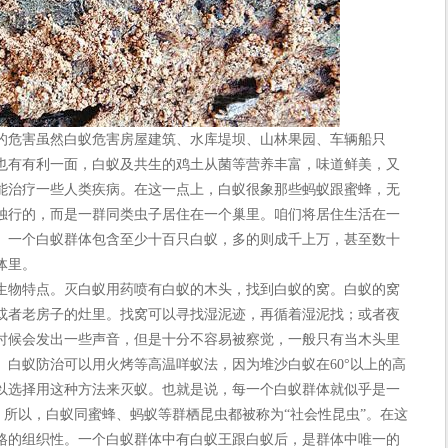
危害虽然白蚁危害房屋建筑、水库堤坝、山林果园、车辆船只
也有有利一面，白蚁及共生的鸡土从菌等营养丰富，味道鲜美，又
能治疗一些人类疾病。在这一点上，白蚁很象那些蚂蚁跟蜜蜂，无
独行的，而是一群同类虫子居住在一个巢里。咱们将居住生活在一
。一个白蚁群体包含至少十百只白蚁，多的则成千上万，甚至数十
体里。
物特点。灭白蚁用药喷有白蚁的木头，找到白蚁的窝。白蚁的窝
或者老房子的灶里。找窝可以寻找湿泥迹，再循着湿泥找；或者夜
时候会发出一些声音，但是十分不容易被察觉，一般只有当木头里
。白蚁防治可以用火烤等高温咩蚁法，因为堆沙白蚁在60°以上的高
以选择用这种方法来灭蚁。也就是说，每一个白蚁群体就似乎是一
样。所以，白蚁同蜜蜂、蚂蚁等群栖昆虫都被称为“社会性昆虫”。在这
格的组织性。一个白蚁群体中有白蚁王跟白蚁后，是群体中唯一的