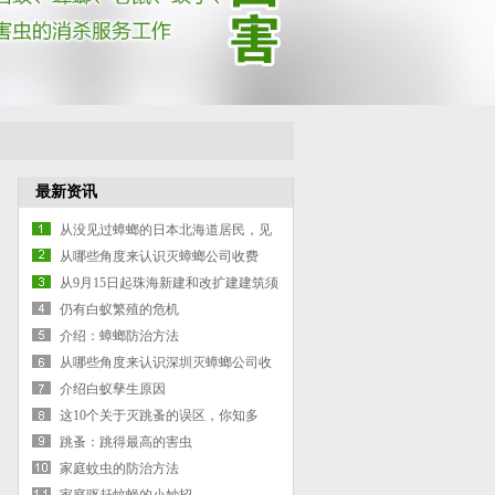
最新资讯
从没见过蟑螂的日本北海道居民，见
到蟑螂时的反应太震撼！
从哪些角度来认识灭蟑螂公司收费
从9月15日起珠海新建和改扩建建筑须
进行白蚁预防处理
仍有白蚁繁殖的危机
介绍：蟑螂防治方法
从哪些角度来认识深圳灭蟑螂公司收
费
介绍白蚁孳生原因
这10个关于灭跳蚤的误区，你知多
少？
跳蚤：跳得最高的害虫
家庭蚊虫的防治方法