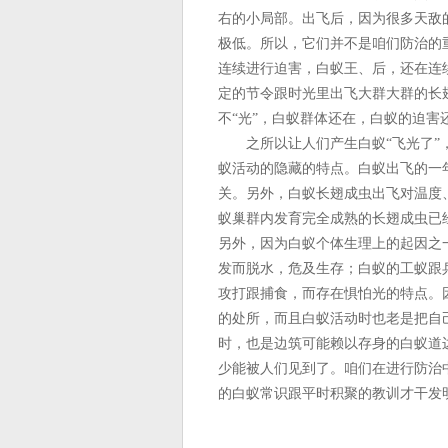
右的小局部。出飞后，因为很多天敌
极低。所以，它们并不是咱们防治的
连续进行迫害，白蚁王、后，还在连
定的节令跟时光里出飞大群大群的长
不“光”，白蚁群体还在，白蚁的迫
之所以让人们产生白蚁“飞光了”，
蚁活动的隐藏的特点。白蚁出飞的一
关。另外，白蚁长翅成虫出飞对温度
蚁巢群内发育完全成熟的长翅成虫已
另外，因为白蚁个体生理上的起因之
发而脱水，危及生存；白蚁的工蚁跟
攻打跟捕食，而存在惧怕光的特点。
的处所，而且白蚁活动时也老是把自
时，也是边筑可能赖以存身的白蚁道
少能被人们见到了。咱们在进行防治
的白蚁常识跟平时积聚的教训才干发