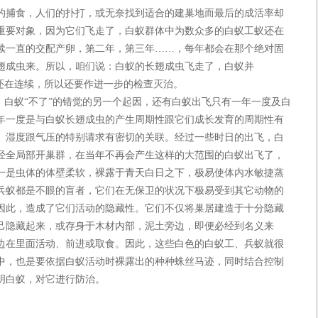
的捕食，人们的扑打，或无奈找到适合的建巢地而最后的成活率却
重要对象，因为它们飞走了，白蚁群体中为数众多的白蚁工蚁还在
续一直的交配产卵，第二年，第三年……，每年都会在那个绝对固
翅成虫来。所以，咱们说：白蚁的长翅成虫飞走了，白蚁并
害还在连续，所以还要作进一步的检查灭治。
白蚁“不了”的错觉的另一个起因，还有白蚁出飞只有一年一度及白
年一度是与白蚁长翅成虫的产生周期性跟它们成长发育的周期性有
、湿度跟气压的特别请求有密切的关联。经过一些时日的出飞，白
经全局部开巢群，在当年不再会产生这样的大范围的白蚁出飞了，
一是虫体的体壁柔软，裸露于青天白日之下，极易使体内水敏捷蒸
兵蚁都是不眼的盲者，它们在无保卫的状况下极易受到其它动物的
因此，造成了它们活动的隐藏性。它们不仅将巢居建造于十分隐藏
己隐藏起来，或存身于木材内部，泥土旁边，即便必经到名义来
边在里面活动、前进或取食。因此，这些白色的白蚁工、兵蚁就很
中，也是要依据白蚁活动时裸露出的种种蛛丝马迹，同时结合控制
明白蚁，对它进行防治。