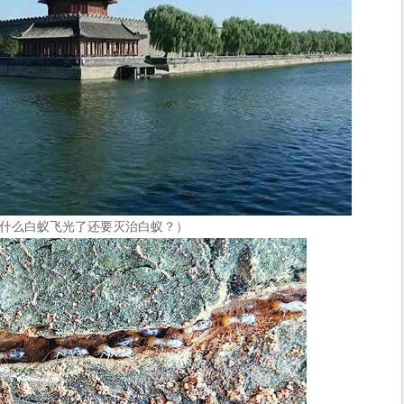
什么白蚁飞光了还要灭治白蚁？）