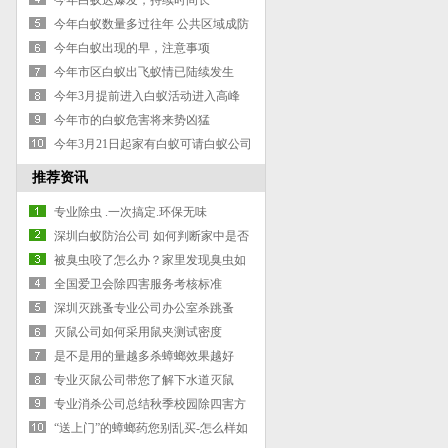
今年白蚁迟爆发，持续时间长
今年白蚁数量多过往年 公共区域成防
蚁盲点
今年白蚁出现的早，注意事项
今年市区白蚁出飞蚁情已陆续发生
今年3月提前进入白蚁活动进入高峰
期！
今年市的白蚁危害将来势凶猛
今年3月21日起家有白蚁可请白蚁公司
免费上门检查
推荐资讯
专业除虫 .一次搞定.环保无味
深圳白蚁防治公司 如何判断家中是否
出现白蚁
被臭虫咬了怎么办？家里发现臭虫如
何杀？
全国爱卫会除四害服务考核标准
深圳灭跳蚤专业公司办公室杀跳蚤
灭鼠公司如何采用鼠夹测试密度
是不是用的量越多杀蟑螂效果越好
专业灭鼠公司带您了解下水道灭鼠
（2-1）
专业消杀公司总结秋季校园除四害方
法
“送上门”的蟑螂药您别乱买-怎么样如