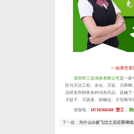
<<
如果您需
深圳市三合消杀有限公司
是一家
防与灭治工程、杀虫、灭鼠、灭蟑螂
品研发和销售各种消杀药品、器械于
灭蚊子、灭跳蚤、除螨虫、灭苍蝇等
请致电：
18718568168 贾工
，
我
下一篇：
为什么白蚁飞过之后还要继续