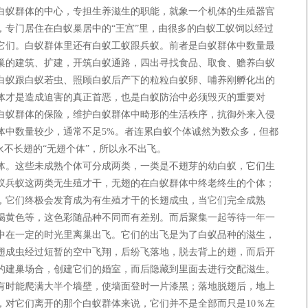
白蚁群体的中心，专担生养滋生的职能，就象一个机体的生殖器官
，专门居住在白蚁巢居中的“王宫”里，由很多的白蚁工蚁饲以经过
它们。白蚁群体里还有白蚁工蚁跟兵蚁。前者是白蚁群体中数量最
巢的建筑、扩建，开筑白蚁通路，四出寻找食品、取食、赡养白蚁
白蚁跟白蚁若虫、照顾白蚁后产下的粒粒白蚁卵、哺养刚孵化出的
体才是造成迫害的真正首恶，也是白蚁防治中必须毁灭的重要对
白蚁群体的保险，维护白蚁群体中畸形的生活秩序，抗御外来入侵
体中数量较少，通常不足5%。者连累白蚁个体诚然为数众多，但都
永不长翅的“无翅个体”，所以永不出飞。
。这些未成熟个体可分成两类，一类是不翅芽的幼白蚁，它们生
蚁兵蚁这两类无生殖才干，无翅的在白蚁群体中终老终生的个体；
，它们终极会发育成为有生殖才干的长翅成虫，当它们完全成熟
褐黄色等，这色彩随品种不同而有差别。而后聚集一起等待一年一
中在一定的时光里离巢出飞。它们的出飞是为了白蚁品种的滋生，
翅成虫经过短暂的空中飞翔，后纷飞落地，脱去背上的翅，而后开
的建巢场合，创建它们的婚室，而后隐藏到里面去进行交配滋生。
有时能爬满大半个墙壁，使墙面登时一片漆黑；落地脱翅后，地上
，对它们离开的那个白蚁群体来说，它们并不是全部而只是10％左