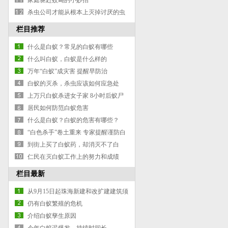
家庭驱赶蚊蝇的小妙招
杀虫公司才能从根本上灭掉讨厌的虫
子
栏目推荐
什么是白蚁？常见的白蚁有哪些
什么叫白蚁，白蚁是什么样的
万年“白蚁”成灾害 提醒早防治
白蚁的灭杀，杀虫应该如何应急处
理，杀白蚁方法
上万只白蚁杀进女子家 8小时后蚁尸
成堆
居民如何防范白蚁危害
什么是白蚁？白蚁的危害有哪些？
“白色杀手”卷土重来 专家提醒谨防白
蚁隐患
到街上买了白蚁药，却消灭不了白
蚁。为什么呢？
仁民在灭白蚁工作上的努力和成绩
栏目最新
从9月15日起珠海新建和改扩建建筑须
进行白蚁预防处理
仍有白蚁繁殖的危机
介绍白蚁孳生原因