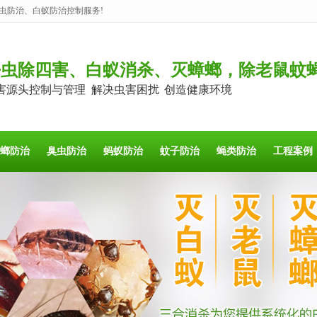
虫防治、白蚁防治控制服务!
杀虫除四害、白蚁消杀、灭蟑螂，除老鼠蚊
害源头控制与管理 解决虫害困扰 创造健康环境
螂防治
臭虫防治
蚂蚁防治
蚊子防治
蝇类防治
工程案例