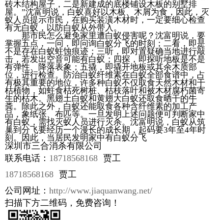
砖木结构屋子，二是新建成的底楼铺设木板的别墅排
屋。”沈富明说，白蚁喜好以木板、木屑为食，因此，灭
蚁人员提示市民，在购买装潢木材时，一定要细心检查
有无白蚁，以防白蚁从外带入。
那市民怎么避免家里遭白蚁侵害呢？沈富明说，要
掌握五点，一问，即问询白蚁分飞的时刻；二看，即是
不是存在白蚁蛀蚀痕迹；三听，即对置疑确当地进行敲
击，若发出空音可能有白蚁；四探，即探听地板是不是
有弹性、降落表象；五撬，即撬开地板或其余木质部
位，进行检查。防治白蚁纤维素在白蚁全部食谱中，占
有极其重要的地位，许多种白蚁不仅取食天然木材和干
枯植物，如蛀食枯死树桩、枯枝落叶和被木材腐朽菌寄
生的枯木。黑翅土白蚁和黄翅大白蚁还取食晒干的牛
粪。除此之外，白蚁还能取食各种含纤维素的加工产
品，象纸张、布匹等。一旦发明上述问题便可判断家中
有白蚁，需找灭蚁人员进行灭杀。沈富明说，白蚁从筑
巢到分飞要经历一个漫长的成长期，起码要3年至4年时
刻。因此，当居民发明家中有白蚁分飞
深圳市三合消杀有限公司
联系电话：
18718568168
贾工
18718568168
贾工
公司网址：
http://www.jiaquanwang.net/
扫描下方二维码，免费咨询！