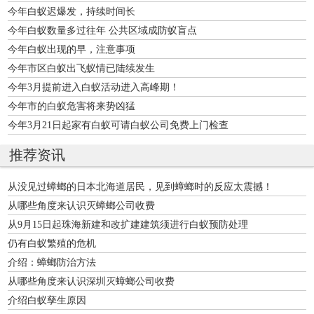
今年白蚁迟爆发，持续时间长
今年白蚁数量多过往年 公共区域成防蚁盲点
今年白蚁出现的早，注意事项
今年市区白蚁出飞蚁情已陆续发生
今年3月提前进入白蚁活动进入高峰期！
今年市的白蚁危害将来势凶猛
今年3月21日起家有白蚁可请白蚁公司免费上门检查
推荐资讯
从没见过蟑螂的日本北海道居民，见到蟑螂时的反应太震撼！
从哪些角度来认识灭蟑螂公司收费
从9月15日起珠海新建和改扩建建筑须进行白蚁预防处理
仍有白蚁繁殖的危机
介绍：蟑螂防治方法
从哪些角度来认识深圳灭蟑螂公司收费
介绍白蚁孳生原因