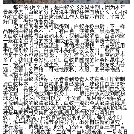
每年的3月至5月，是白蚁分飞及滋生期，因为本年
景象变态，白蚁的分飞及滋生期较往年有所延长，6月份
仍有白蚁滋生。白蚁防治站工作人员提示市民，平常关
好门窗，做好防备办法。
记者查阅有关资料晓得到，白蚁亦称虫尉，不一样
品种的白蚁体色不一样，有白色、淡黄色、黑褐色等。
灭白蚁用药喷有白蚁的木头，找到白蚁的窝。白蚁的窝
一般在潮湿阴暗的木头堆或杂货堆，或者老房子的灶
里。找窝可以寻找湿泥迹，再循着湿泥找；或者夜晚用
手电筒引蚁出来。白蚁啃木头的时候会发出一些声音，
但是十分不容易被察觉，一般只有当木头里面空的差不
多了，我们才会发现它们。白蚁是陈腐的社会性昆虫之
一，按品种可分为滋生蚁、兵蚁、工蚁等，散布极为普
遍，侵害十分严格，可蛀蚀家私、衣服、图书等物品，
造成物主财产丧失。
在县白蚁防治站，记者看到负责人沈富明正忙着制
造白蚁标本。杀白蚁如果是自己放药，建议用白蚁喷粉
球放药，具体为：通过眼观察、敲打等方式找到白蚁危
害位置---把药物放到白蚁身上，一般把白蚁药放到喷粉
球之内，按2-3下就可以放一个位置，如果看不到白蚁，
可放到白蚁的蚁路蚁线上，白蚁一般都会从蚁路蚁线通
过的。“我县的白蚁以黄胸散白蚁为主，本年发明的新品
种是马家桥村采集回来的黑翅土系白蚁跟台湾乳白
蚁。”沈富明说，白蚁喜昏暗湿润的环境，每年这个时
候，滋生蚁就会开端节令性分飞，出外树破新的巢穴，
进行滋生，造成蚁害。此外，它还可能经过泥土等前言
进行传播。“我县蚁害产生在两个当地最会集，一是老旧