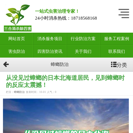
一站式虫害治理专家！
24小时消杀热线：
18718568168
网站首页
消杀服务项目
行业防治方案
服务工程案例
害虫防治
四害防治资讯
关于我们
联系我们
分类
蟑螂防治
从没见过蟑螂的日本北海道居民，见到蟑螂时
的反应太震撼！
栏目：
蟑螂防治
发表时间：10-01
人气：
0