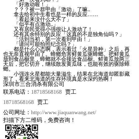
「好激动喔！」
？？？被一群甲由「激动」了嘛..
拿去给初中生看也是一样的反应……
「看起来没什么大不了」
「似乎有点激动..」
又有居民觉得小强很让人激动了！
还有其余特别的反应「这真的不是独角仙吗？」
「活到当初，第一次看到甲由！」
「请问可能拍照纪念吗？」
都是什么心态啊，表示看过「火星异种」之后，再
也无奈直视甲由了。蟑螂危害鲜黄瓜驱蟑螂。把鲜黄瓜
放到食品橱里，蟑螂就不会接近食品橱。鲜黄瓜放两三
天后，把它切开，继续散发黄瓜味，也能有效的驱除蟑
螂。
小强连火星都能大量滋生，结果在北海道却匿影藏
形了，看来北海道的生存环境真是水深灼热啊！
深圳市三合消杀有限公司
联系电话：
18718568168
贾工
18718568168
贾工
公司网址：
http://www.jiaquanwang.net/
扫描下方二维码，免费咨询！