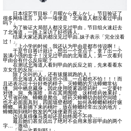
日本综艺节目标「月曜から夜ふかし」节目验证了
很多网络谎言，其中一项便是「北海道人都没看过甲由
吗？」
为了验证大局部人都没见过甲由，节目组火速赶去
了北海道，一路上采访了好些路人。
结果大家还真的都没见过甲由..妹子表示「完全没看
过！」
「上小学的时候，我还认为甲由是都市传说啊！」
于是节目将计就计，想出一个歪点子，拿了出一个
装满小强的盒子！没见过甲由的北海道人，第一次看到
甲由会有什么反应呢？
在测试北海道人看到甲由的反应之前，先来看看东
京女生的反应……
除了尖叫的人，还有拔腿就跑的人！
而北海道人看到这些小强…一点都也不怕！！！而
且还表示出十分好奇的样子。灭蟑螂的方法蟑螂常钻
缝、洞中栖息藏身，因此使用喷雾器喷药时，一定要针
对缝、洞、角落喷，并在其周围喷，这样喷药效果好，
又节省药物。蟑螂是爬虫，喷药灭蟑螂切勿朝空间喷，
也不必面面具到，四面墙壁都喷。如何杀蟑螂鲜桃叶驱
蟑螂。将新摘下来的桃叶，放在蟑螂经常出没的地方，
蟑螂闻到桃叶散发的气味便避而远之。
边说臭得像马粪却还是始终闻个不停……
最后她们甚至说出了绝对不会用来形容甲由的两个
字…「激动」
「第一次看到耶！」