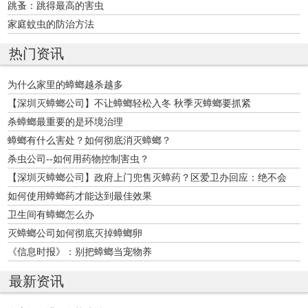
跳蚤：跳得最高的害虫
家庭蚊虫的防治方法
热门资讯
为什么家里的蟑螂越杀越多
【深圳灭蟑螂公司】不让蟑螂轻松入冬 秋季灭蟑螂要抓紧
杀蟑螂最重要的是环境治理
蟑螂有什么害处？如何彻底消灭蟑螂？
杀虫公司--如何用药物控制害虫？
【深圳灭蟑螂公司】政府上门兜售灭蟑药？区爱卫办回应：绝不会
如何使用蟑螂药才能达到最佳效果
卫生间有蟑螂怎么办
灭蟑螂公司如何彻底灭掉蟑螂卵
《信息时报》：别把蟑螂当宠物养
最新资讯