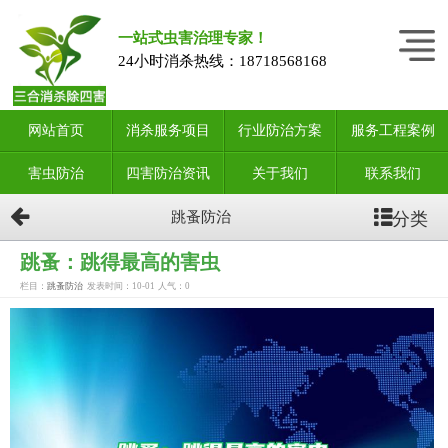
一站式虫害治理专家！
24小时消杀热线：
18718568168
网站首页
消杀服务项目
行业防治方案
服务工程案例
害虫防治
四害防治资讯
关于我们
联系我们
分类
跳蚤防治
跳蚤：跳得最高的害虫
栏目：
跳蚤防治
发表时间：10-01
人气：
0