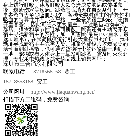
依照它们的跳跃高度跟速度，也可能轻易跳到人类
身上进行叮咬，跳蚤叮咬人领会造成皮肤病或传播鼠
疫、斑疹伤寒等疾病。跳蚤怎么消灭在自然条件下，开
皇客蚤每天至少吸血2-3次。各种蚤类对宿主的选择性和
吸血的特异性并不那么严格，一些蚤的宿主此较广泛(如
开皇客蚤)，因此可经常更换宿主。通过啮齿动物串洞、
群居、猎食和季节性迁移而播散。跳蚤还有主动离开原
宿主寻找新宿主的习性，加上其善跳(最高19.7厘米，最
远33厘米)，在鼠简鼠疫流行引起大量疫鼠死亡时，就主
动地寻找新宿主并危害人类。跳蚤还能经常随着鼠类的
活动而到处播散，也可通过货物行李的运输由一地到另
一地。宠物或者人体身上一旦发明跳蚤，需及时灭杀处
理，专业杀虫热线灭跳蚤药品线上销售网址：
深圳市三合消杀有限公司
联系电话：
18718568168
贾工
18718568168
贾工
公司网址：
http://www.jiaquanwang.net/
扫描下方二维码，免费咨询！