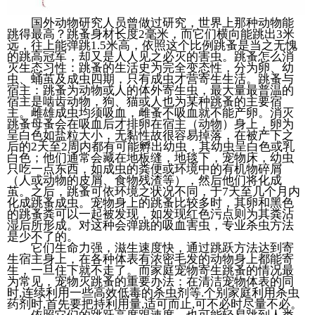
国外动物研究人员曾做过研究，世界上那种动物能
跳得最高？跳蚤身材长度2毫米，而它们横向能跳出3米
远，往上能弹跳1.5米高，依照这个比例跳蚤是当之无愧
的跳高冠军，却又是人人见之必灭的害虫。跳蚤怎么消
灭生态习性：跳蚤的生活史为完全变态性，分为卵、幼
虫、蛹茧及成虫四期，只有成虫才营寄生生活。跳蚤与
宿主：跳蚤为动物或人的体外寄生虫，最大量最普温的
宿主是啮齿动物，狗、猫或人也为某种跳蚤的主要宿
主。雌雄成虫均须吸血，雌蚤不吸血就不能产卵。消灭
跳蚤母蚤会在吸血后才排卵在宿主（动物）身上，卵为
呈白色如盐粒大小，无黏性故很容易掉落，在被产下之
后的2天至2周内都有可能孵出幼虫，其幼虫呈白色或乳
白色；他们通常会藏在地板缝，地毯下，宠物床，幼虫
只吃一点东西，如成虫的粪便或环境中的有机物碎屑
（人或动物的皮屑、食物残渣等），然后他们将化成
茧。之后，跳蚤可依环境之状况不同，于7天至几个月内
化成跳蚤成虫。宠物身上的跳蚤比较多时，其卵和黑色
的跳蚤粪可以一起被发现，如发现红色污点则为其粪沾
湿后所形成。对这种会弹跳的吸血害虫，专业杀虫方法
是少不了的。
它们生命力强，滋生速度快，通过跳跃方法达到寄
生宿主身上，在各种体表有浓密毛发的动物身上都能寄
生，一旦住下就不走了。而家庭宠物寄生跳蚤的情况最
为常见，宠物灭跳蚤的重要办法：在清洁宠物体表的同
时,连续利用一些高效低毒的杀虫剂等.个别家庭利用杀虫
药剂时,首先要把持利用量,适可而止,可不必时尽量不必。