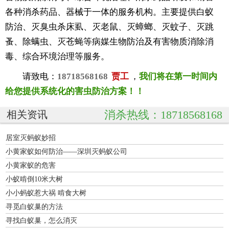
各种消杀药品、器械于一体的服务机构。主要提供白蚁
防治、灭臭虫杀床虱、灭老鼠、灭蟑螂、灭蚊子、灭跳
蚤、除螨虫、灭苍蝇等病媒生物防治及有害物质消除消
毒、综合环境治理等服务。
请致电：
18718568168
贾工
，
我们将在第一时间内
给您提供系统化的害虫防治方案！！
消杀热线：18718568168
相关资讯
居室灭蚂蚁妙招
小黄家蚁如何防治——深圳灭蚂蚁公司
小黄家蚁的危害
小蚁啃倒10米大树
小小蚂蚁惹大祸 啃食大树
寻觅白蚁巢的方法
寻找白蚁巢，怎么消灭