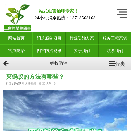
一站式虫害治理专家！
24小时消杀热线：
18718568168
网站首页
消杀服务项目
行业防治方案
服务工程案例
害虫防治
四害防治资讯
关于我们
联系我们
分类
蚂蚁防治
灭蚂蚁的方法有哪些？
栏目：
蚂蚁防治
发表时间：06-30
人气：
0