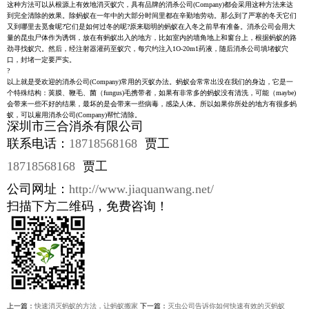
这种方法可以从根源上有效地消灭蚁穴，具有品牌的消杀公司(Company)都会采用这种方法来达
到完全清除的效果。除蚂蚁在一年中的大部分时间里都在辛勤地劳动。那么到了严寒的冬天它们
又到哪里去觅食呢?它们是如何过冬的呢?原来聪明的蚂蚁在入冬之前早有准备。消杀公司会用大
量的昆虫尸体作为诱饵，放在有蚂蚁出入的地方，比如室内的墙角地上和窗台上，根据蚂蚁的路
劲寻找蚁穴。然后，经注射器灌药至蚁穴，每穴约注入1O-20m1药液，随后消杀公司填堵蚁穴
口，封堵一定要严实。
?
以上就是受欢迎的消杀公司(Company)常用的灭蚁办法。蚂蚁会常常出没在我们的身边，它是一
个特殊结构：荚膜、鞭毛、菌（fungus)毛携带者，如果有非常多的蚂蚁没有清洗，可能（maybe)
会带来一些不好的结果，最坏的是会带来一些病毒，感染人体。所以如果你所处的地方有很多蚂
蚁，可以雇用消杀公司(Company)帮忙清除。
深圳市三合消杀有限公司
联系电话：
18718568168
贾工
18718568168
贾工
公司网址：
http://www.jiaquanwang.net/
扫描下方二维码，免费咨询！
上一篇：
快速消灭蚂蚁的方法，让蚂蚁搬家
下一篇：
灭虫公司告诉你如何快速有效的灭蚂蚁