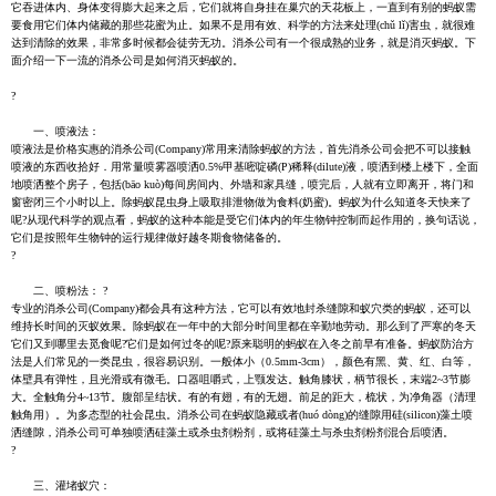
它吞进体内、身体变得膨大起来之后，它们就将自身挂在巢穴的天花板上，一直到有别的蚂蚁需
要食用它们体内储藏的那些花蜜为止。如果不是用有效、科学的方法来处理(chǔ lǐ)害虫，就很难
达到清除的效果，非常多时候都会徒劳无功。消杀公司有一个很成熟的业务，就是消灭蚂蚁。下
面介绍一下一流的消杀公司是如何消灭蚂蚁的。
?
一、喷液法：
喷液法是价格实惠的消杀公司(Company)常用来清除蚂蚁的方法，首先消杀公司会把不可以接触
喷液的东西收拾好．用常量喷雾器喷洒0.5%甲基嘧啶磷(P)稀释(dilute)液，喷洒到楼上楼下，全面
地喷洒整个房子，包括(bāo kuò)每间房间内、外墙和家具缝，喷完后，人就有立即离开，将门和
窗密闭三个小时以上。除蚂蚁昆虫身上吸取排泄物做为食料(奶蜜)。蚂蚁为什么知道冬天快来了
呢?从现代科学的观点看，蚂蚁的这种本能是受它们体内的年生物钟控制而起作用的，换句话说，
它们是按照年生物钟的运行规律做好越冬期食物储备的。
?
二、喷粉法： ?
专业的消杀公司(Company)都会具有这种方法，它可以有效地封杀缝隙和蚁穴类的蚂蚁，还可以
维持长时间的灭蚁效果。除蚂蚁在一年中的大部分时间里都在辛勤地劳动。那么到了严寒的冬天
它们又到哪里去觅食呢?它们是如何过冬的呢?原来聪明的蚂蚁在入冬之前早有准备。蚂蚁防治方
法是人们常见的一类昆虫，很容易识别。一般体小（0.5mm-3cm），颜色有黑、黄、红、白等，
体壁具有弹性，且光滑或有微毛。口器咀嚼式，上颚发达。触角膝状，柄节很长，末端2~3节膨
大。全触角分4~13节。腹部呈结状。有的有翅，有的无翅。前足的距大，梳状，为净角器（清理
触角用）。为多态型的社会昆虫。消杀公司在蚂蚁隐藏或者(huó dòng)的缝隙用硅(silicon)藻土喷
洒缝隙，消杀公司可单独喷洒硅藻土或杀虫剂粉剂，或将硅藻土与杀虫剂粉剂混合后喷洒。
?
三、灌堵蚁穴：