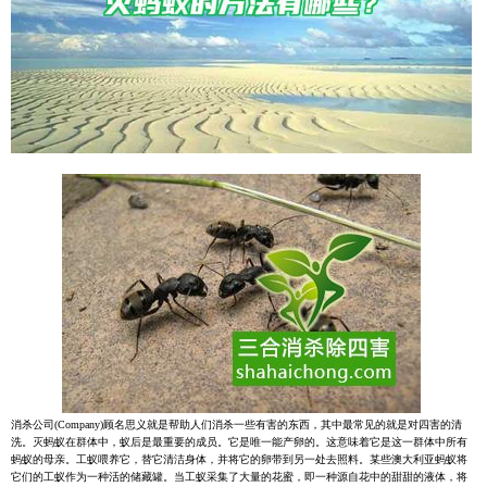
消杀公司(Company)顾名思义就是帮助人们消杀一些有害的东西，其中最常见的就是对四害的清
洗。灭蚂蚁在群体中，蚁后是最重要的成员。它是唯一能产卵的。这意味着它是这一群体中所有
蚂蚁的母亲。工蚁喂养它，替它清洁身体，并将它的卵带到另一处去照料。某些澳大利亚蚂蚁将
它们的工蚁作为一种活的储藏罐。当工蚁采集了大量的花蜜，即一种源自花中的甜甜的液体，将