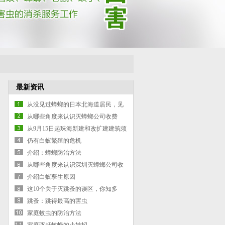
最新资讯
从没见过蟑螂的日本北海道居民，见
到蟑螂时的反应太震撼！
从哪些角度来认识灭蟑螂公司收费
从9月15日起珠海新建和改扩建建筑须
进行白蚁预防处理
仍有白蚁繁殖的危机
介绍：蟑螂防治方法
从哪些角度来认识深圳灭蟑螂公司收
费
介绍白蚁孳生原因
这10个关于灭跳蚤的误区，你知多
少？
跳蚤：跳得最高的害虫
家庭蚊虫的防治方法