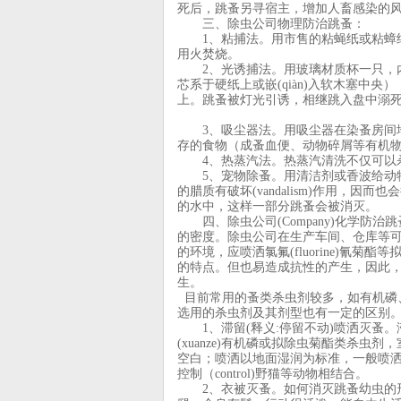
死后，跳蚤另寻宿主，增加人畜感染的风险(
三、除虫公司物理防治跳蚤：
1、粘捕法。用市售的粘蝇纸或粘蟑纸
用火焚烧。
2、光诱捕法。用玻璃材质杯一只，内
芯系于硬纸上或嵌(qiàn)入软木塞中
上。跳蚤被灯光引诱，相继跳入盘中溺
3、吸尘器法。用吸尘器在染蚤房间地面
存的食物（成蚤血便、动物碎屑等有机
4、热蒸汽法。热蒸汽清洗不仅可以杀
5、宠物除蚤。用清洁剂或香波给动物
的腊质有破坏(vandalism)作用，
的水中，这样一部分跳蚤会被消灭。
四、除虫公司(Company)化学防治跳
的密度。除虫公司在生产车间、仓库等可
的环境，应喷洒氯氟(fluorine)氰
的特点。但也易造成抗性的产生，因此，
生。
目前常用的蚤类杀虫剂较多，如有机磷、
选用的杀虫剂及其剂型也有一定的区别
1、滞留(释义:停留不动)喷洒灭蚤。
(xuanze)有机磷或拟除虫菊酯类杀
空白；喷洒以地面湿润为标准，一般喷洒
控制（control)野猫等动物相结合。
2、衣被灭蚤。如何消灭跳蚤幼虫的形