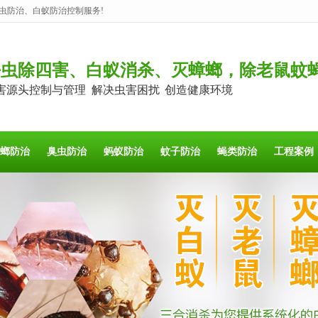
虫防治、白蚁防治控制服务!
杀虫除四害、白蚁消杀、灭蟑螂，除老鼠蚊
害源头控制与管理 解决虫害困扰 创造健康环境
螂防治
臭虫防治
蚂蚁防治
蚊子防治
蝇类防治
工程案例