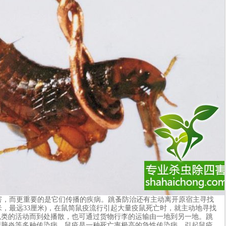
，而更重要的是它们传播的疾病。跳蚤防治还有主动离开原宿主寻找
厘米，最远33厘米)，在鼠简鼠疫流行引起大量疫鼠死亡时，就主动地寻找
鼠类的活动而到处播散，也可通过货物行李的运输由一地到另一地。跳
型脑炎等多种传染病。鼠疫是一种死亡率极高的急性传染病。引起鼠疫