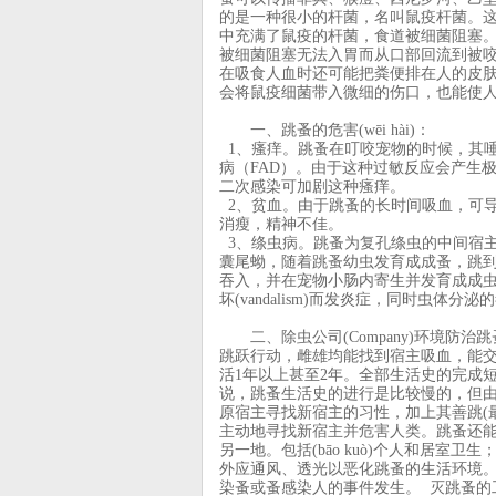
的是一种很小的杆菌，名叫鼠疫杆菌。
中充满了鼠疫的杆菌，食道被细菌阻塞
被细菌阻塞无法入胃而从口部回流到被
在吸食人血时还可能把粪便排在人的皮肤上，
会将鼠疫细菌带入微细的伤口，也能使
一、跳蚤的危害(wēi hài)：
1、瘙痒。跳蚤在叮咬宠物的时候，其
病（FAD）。由于这种过敏反应会产生
二次感染可加剧这种瘙痒。
2、贫血。由于跳蚤的长时间吸血，可导致
消瘦，精神不佳。
3、绦虫病。跳蚤为复孔绦虫的中间宿
囊尾蚴，随着跳蚤幼虫发育成成蚤，跳
吞入，并在宠物小肠内寄生并发育成成
坏(vandalism)而发炎症，同时虫体
二、除虫公司(Company)环境防治
跳跃行动，雌雄均能找到宿主吸血，能
活1年以上甚至2年。全部生活史的完成短
说，跳蚤生活史的进行是比较慢的，但
原宿主寻找新宿主的习性，加上其善跳(最
主动地寻找新宿主并危害人类。跳蚤还
另一地。包括(bāo kuò)个人和居室卫生
外应通风、透光以恶化跳蚤的生活环境。限制（
染蚤或蚤感染人的事件发生。 灭跳蚤的