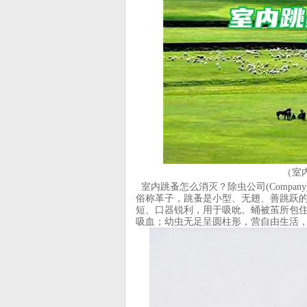
（室
室内跳蚤怎么消灭？除虫公司(Compa
俗称革子，跳蚤是小型、无翅、善跳跃
短、口器锐利，用于吸吮。蛹被茧所包
吸血；幼虫无足呈圆柱形，营自由生活