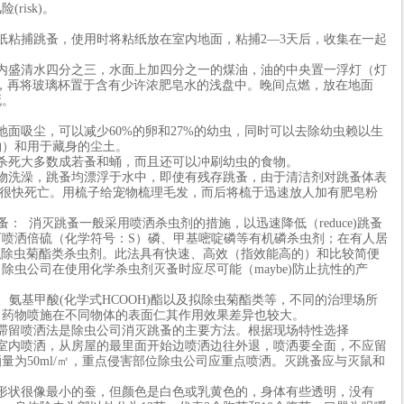
risk)。
粘捕跳蚤，使用时将粘纸放在室内地面，粘捕2—3天后，收集在一起
盛清水四分之三，水面上加四分之一的煤油，油的中央置一浮灯（灯
央），再将玻璃杯置于含有少许浓肥皂水的浅盘中。晚间点燃，放在地面
死。
吸尘，可以减少60%的卵和27%的幼虫，同时可以去除幼虫赖以生
物）和用于藏身的尘土。
死大多数成若蚤和蛹，而且还可以冲刷幼虫的食物。
洗澡，跳蚤均漂浮于水中，即使有残存跳蚤，由于清洁剂对跳蚤体表
因而也会很快死亡。用梳子给宠物梳理毛发，而后将梳于迅速放人加有肥皂粉
蚤： 消灭跳蚤一般采用喷洒杀虫剂的措施，以迅速降低（reduce)跳蚤
喷洒倍硫（化学符号：S）磷、甲基嘧啶磷等有机磷杀虫剂；在有人居
菊酯等拟除虫菊酯类杀虫剂。此法具有快速、高效（指效能高的）和比较简便
除虫公司在使用化学杀虫剂灭蚤时应尽可能（maybe)防止抗性的产
氨基甲酸(化学式HCOOH)酯以及拟除虫菊酯类等，不同的治理场所
。药物喷施在不同物体的表面仁其作用效果差异也较大。
滞留喷洒法是除虫公司消灭跳蚤的主要方法。根据现场特性选择
虫剂，室内喷洒，从房屋的最里面开始边喷洒边往外退，喷洒要全面，不应留
量为50ml/㎡，重点侵害部位除虫公司应重点喷洒。灭跳蚤应与灭鼠和
状很像最小的蚕，但颜色是白色或乳黄色的，身体有些透明，没有