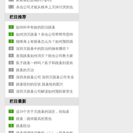
家庭驱赶蚊蝇的小妙招
杀虫公司才能从根本上灭掉讨厌的虫
子
栏目推荐
如何科学有效的防治跳蚤
如何消灭跳蚤？杀虫公司帮帮拜思特
告诉大家
猫咪身上有跳蚤怎么办？如何预防跳
蚤？
深圳灭跳蚤中的防治药物有哪些？
发现跳蚤如何消灭？除虫公司教大家
虱子跳蚤一样吗？虱子和跳蚤到底有
什么区别？
跳蚤的灭治
深圳杀跳蚤公司 深圳灭跳蚤公司专业
防治跳蚤
跳蚤咬到的症状 跳蚤咬的图片
深圳灭跳蚤公司解读如何预防家里生
跳骚
栏目最新
这10个关于灭跳蚤的误区，你知多
少？
跳蚤：跳得最高的害虫
跳蚤防治