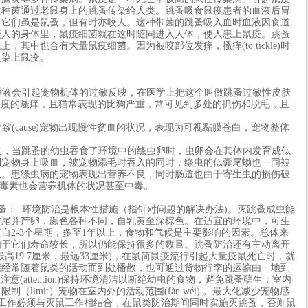
这种茵通过老鼠身上的跳蚤传染给人类。跳蚤吸食鼠疫患者的血液后胃
。它们虽是鼠蚤，但有时亦咬人。这种带菌的跳蚤吸入血时血液因食道
咬人的身体里，鼠疫细菌就在这时随同进入人体，使人患上鼠疫。跳蚤
其中也合有大量鼠疫细菌。因为被咬部位发痒，搔痒(to tickle)时
人染上鼠疫。
唾液会引起宠物机体的过敏反映，在医学上把这个叫做跳蚤过敏性皮肤
极度的瘙痒，且猫常表现的比狗严重，常可见到多处的抓伤和脱毛，且
(cause)宠物出现慢性贫血的状况，表现为可视黏膜苍白，宠物整体
主，当跳蚤的幼虫吞食了环境中的绦虫卵时，虫卵会在其体内发育成似
到宠物身上吸血，被宠物添毛时吞入的同时，绦虫的似囊尾蚴也一同被
虫。患绦虫病的宠物表现出营养不良，同时肠道也由于寄生虫的损伤破
分泌的毒素也会营养机体的状况甚至中毒。
跳蚤： 环境防治是根本性措施（指针对问题的解决办法)。灭跳蚤成虫能
交尾并产卵，颜色各种不同，自乳黄至深棕色。在适宜的环境中，可生
自2-3个星期，多至1年以上，食物和气候是主要影响的因素。总体来
由于它们寿命较长，所以仍能保持很多的数量。跳蚤防治还有主动离开
高19.7厘米，最远33厘米)，在鼠简鼠疫流行引起大量疫鼠死亡时，就
能经常随着鼠类的活动而到处播散，也可通过货物行李的运输由一地到
；注意(attention)保持环境清洁以断绝幼虫的食物，避免跳蚤孽生；室内
limit）宠物在室内外的活动范围(fàn wéi)， 最大化减少宠物感
工作必须与灭鼠工作相结合，在鼠类防治期间同时实施灭跳蚤，否则鼠