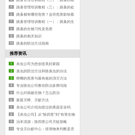
跳蚤管理培训教程（二）：跳蚤的检
查
跳蚤管理培训教程（三）：跳蚤的处
理
跳蚤都有哪些危害？这些危害影响着
您的生活！
跳蚤管理培训教程（一）：跳蚤的生
物习性及危害
跳蚤的生物习性及危害
跳蚤的相关知识
跳蚤的防治方法指南
推荐资讯
杀虫公司为您创造美好家园
臭虫的防治方法和除臭虫的办法
蟑螂的危害与最有效的消灭方法
专业除虫公司教你防治多脚马陆
什么叫病媒生物？怎么防治
家庭灭蟑、灭蚁方法
杀虫公司介绍虫咬过的果蔬安全吗
【杀虫公司】从“除四害”到“有害生物
管理”
治本清源：除四害公司灭蚊策略
专业灭白蚁中心：排泄物来判断是否