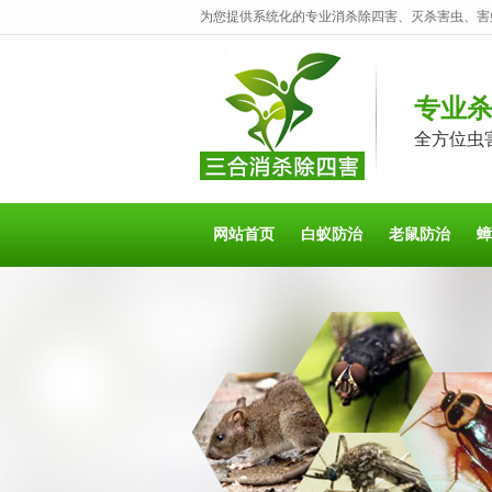
为您提供系统化的专业消杀除四害、灭杀害虫、害
专业
全方位虫
网站首页
白蚁防治
老鼠防治
蟑