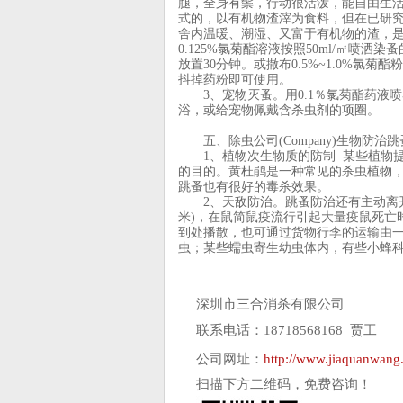
腿，全身有鬃，行动很活泼，能自由生活
式的，以有机物渣滓为食料，但在已研
舍内温暖、潮湿、又富于有机物的渣，是
0.125%氯菊酯溶液按照50ml/㎡喷
放置30分钟。或撒布0.5%~1.0%氯菊酯
抖掉药粉即可使用。
3、宠物灭蚤。用0.1％氯菊酯药液
浴，或给宠物佩戴含杀虫剂的项圈。
五、除虫公司(Company)生物防治
1、植物次生物质的防制 某些植物提
的目的。黄杜鹃是一种常见的杀虫植物
跳蚤也有很好的毒杀效果。
2、天敌防治。跳蚤防治还有主动离开原
米)，在鼠简鼠疫流行引起大量疫鼠死亡
到处播散，也可通过货物行李的运输由
虫；某些蠕虫寄生幼虫体内，有些小蜂
深圳市三合消杀有限公司
联系电话：18718568168 贾工
公司网址：
http://www.jiaquanwang.
扫描下方二维码，免费咨询！