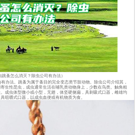
内跳蚤怎么消灭？除虫公司有办法）
ny)有办法。跳蚤为属于蚤目的完全变态类节肢动物。除虫公司介绍其，
的寄生性昆虫，成虫通常生活在哺乳类动物身上，少数在鸟类。触角粗
住。成虫体型微小或小型，无翅，体坚硬侧扁，具刺吸式口器，雌雄均
，具咀嚼式口器，以成虫血便或有机物质为食。