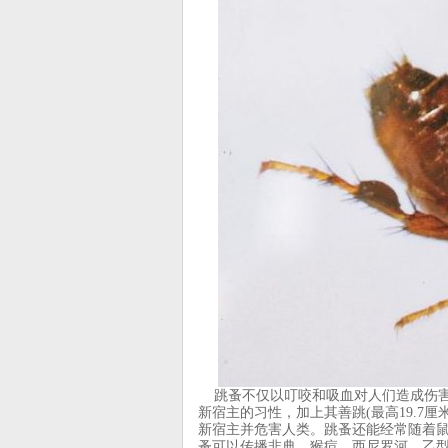
跳蚤不仅以叮咬和吸血对人们造成伤害
新宿主的习性，加上其善跳(最高19.7
新宿主并危害人类。跳蚤还能经常随着
蚤可以传播非典、猴痘、西尼罗河、乙