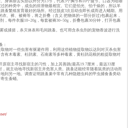
。身体除去头部以外分为13节，代表3个胸节和10个腹节。口器为咀嚼
究过的种类中，成虫的排泄物最相宜。它们是怕光、怕干燥的，所以羊
跳蚤繁殖发育最好的场所。经过脱皮3次后幼虫即长成而进入蛹期。用
洒染蚤的衣、裤、被褥等，将之折叠（含义:把物体的一部分折过)包裹起来，
粉剂，每件衣服10~20g，每套被褥30~50g，折叠包裹30分钟，打开包裹
喷雾或揉搓，杀灭体表和毛间跳蚤。也可用含杀虫剂的宠物香波进行洗
跳蚤：
取物对一些虫害有驱避作用，利用这些植物提取物以达到对灭杀虫害
，含有木毒素、杜鹃素、石南素等多种毒素，黄杜鹃花根的粗提取物对
宿主寻找新宿主的习性，加上其善跳(最高19.7厘米，最远33厘
时，就主动地寻找新宿主并危害人类。跳蚤还能经常随着鼠类的活动而
一地到另一地。调查证明跳蚤巢中常有几种隐翅虫科的甲虫捕食蚤类幼
科寄生蚤蛹。
net/