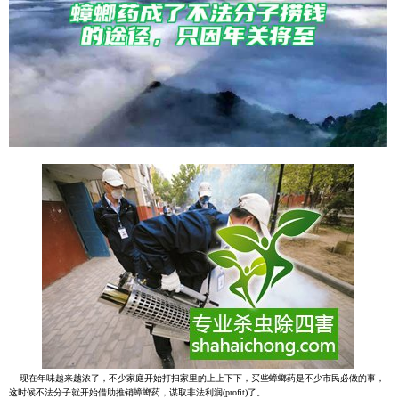
现在年味越来越浓了，不少家庭开始打扫家里的上上下下，买些蟑螂药是不少市民必做的事，
这时候不法分子就开始借助推销蟑螂药，谋取非法利润(profit)了。