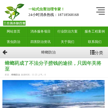
一站式虫害治理专家！
24小时消杀热线：
18718568168
网站首页
消杀服务项目
行业防治方案
服务工程案例
害虫防治
四害防治资讯
关于我们
联系我们
分类
蟑螂防治
蟑螂药成了不法分子捞钱的途径，只因年关将
至
栏目：
蟑螂防治
发表时间：11-23
人气：
0