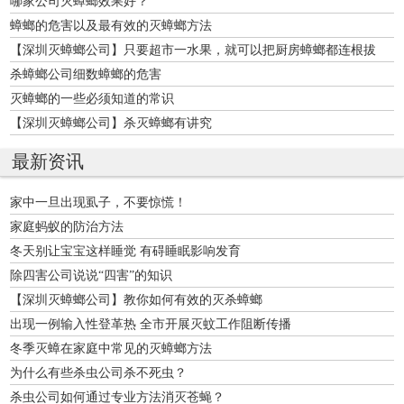
哪家公司灭蟑螂效果好？
蟑螂的危害以及最有效的灭蟑螂方法
【深圳灭蟑螂公司】只要超市一水果，就可以把厨房蟑螂都连根拔
起，家中再也没蟑螂！
杀蟑螂公司细数蟑螂的危害
灭蟑螂的一些必须知道的常识
【深圳灭蟑螂公司】杀灭蟑螂有讲究
最新资讯
家中一旦出现虱子，不要惊慌！
家庭蚂蚁的防治方法
冬天别让宝宝这样睡觉 有碍睡眠影响发育
除四害公司说说“四害”的知识
【深圳灭蟑螂公司】教你如何有效的灭杀蟑螂
出现一例输入性登革热 全市开展灭蚊工作阻断传播
冬季灭蟑在家庭中常见的灭蟑螂方法
为什么有些杀虫公司杀不死虫？
杀虫公司如何通过专业方法消灭苍蝇？